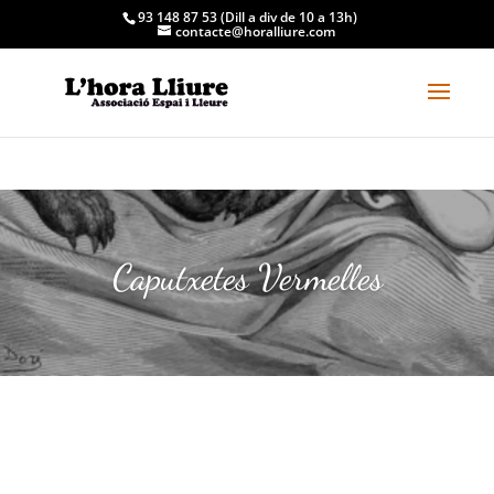
93 148 87 53 (Dill a div de 10 a 13h)
contacte@horalliure.com
Caputxetes Vermelles