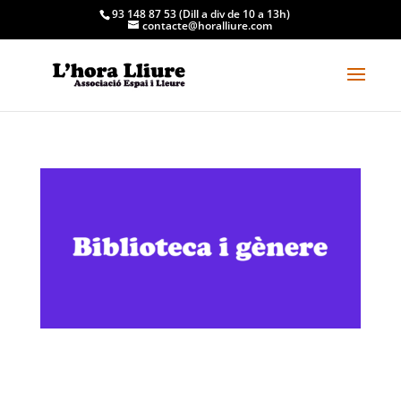
93 148 87 53 (Dill a div de 10 a 13h)
contacte@horalliure.com