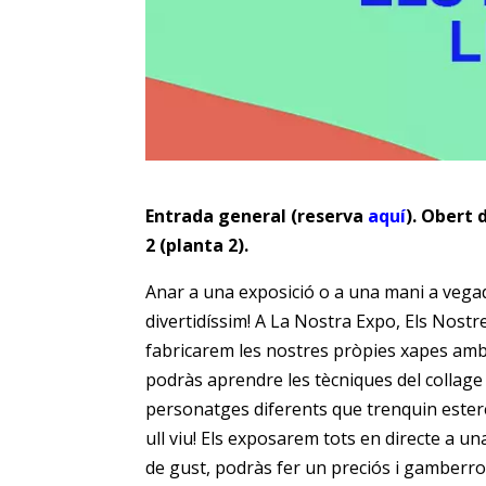
Entrada general (reserva
aquí
). Obert 
2 (planta 2).
Anar a una exposició o a una mani a vegad
divertidíssim! A La Nostra Expo, Els Nostr
fabricarem les nostres pròpies xapes amb
podràs aprendre les tècniques del collage 
personatges diferents que trenquin estere
ull viu! Els exposarem tots en directe a una
de gust, podràs fer un preciós i gamberr