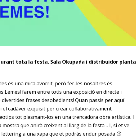
durant tota la festa. Sala Okupada i distribuidor planta
es és una mica avorrit, però fer-les nosaltres és
es Lemes! farem entre totis una exposició en directe i
 divertides frases desobedients! Quan passis per aquí
i el cadàver exquisit per crear col·laborativament
otips tot plasmant-los en una trencadora obra artística. I
 mostra que anirà creixent al llarg de la festa… I, si et ve
o lettering a una xapa que et podràs endur posada 😉