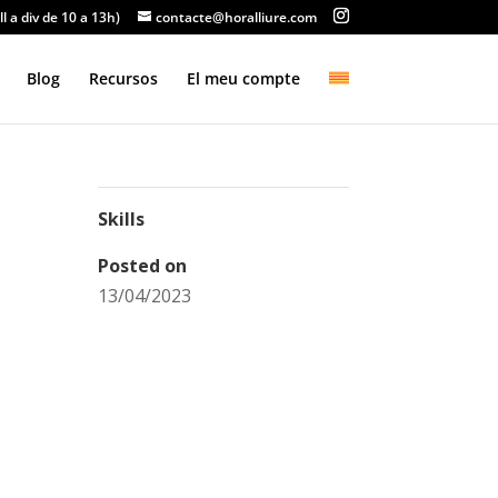
ll a div de 10 a 13h)
contacte@horalliure.com
Blog
Recursos
El meu compte
Skills
Posted on
13/04/2023