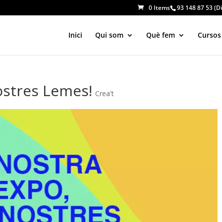
0 Items
93 148 87 53 (Di
Inici
Qui som
Què fem
Cursos
ostres Lemes!
Crea't