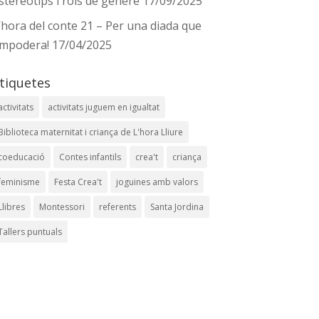
stereotips i rols de gènere
17/09/2025
’hora del conte 21 – Per una diada que
mpodera!
17/04/2025
tiquetes
activitats
activitats juguem en igualtat
Biblioteca maternitat i criança de L'hora Lliure
coeducació
Contes infantils
crea't
criança
feminisme
Festa Crea't
joguines amb valors
Llibres
Montessori
referents
Santa Jordina
Tallers puntuals