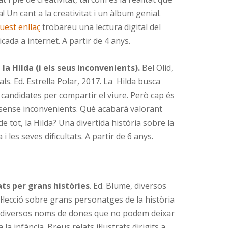
! Un cant a la creativitat i un àlbum genial.
uest enllaç
trobareu una lectura digital del
cada a internet. A partir de 4 anys.
la Hilda (i els seus inconvenients).
Bel Olid,
s. Ed. Estrella Polar, 2017. La Hilda busca
 candidates per compartir el viure. Però cap és
sense inconvenients. Què acabarà valorant
e tot, la Hilda? Una divertida història sobre la
 i les seves dificultats. A partir de 6 anys.
ats per grans històries
. Ed. Blume, diversos
l·lecció sobre grans personatges de la història
 diversos noms de dones que no podem deixar
 la infància. Breus relats il·lustrats dirigits a