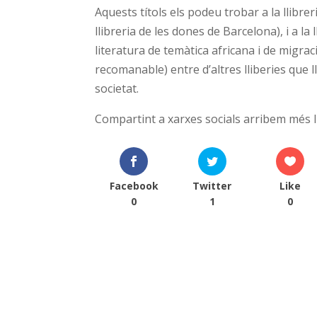
Aquests títols els podeu trobar a la llibre
llibreria de les dones de Barcelona), i a la 
literatura de temàtica africana i de migra
recomanable) entre d’altres lliberies que l
societat.
Compartint a xarxes socials arribem més l
Facebook
Twitter
Like
0
1
0