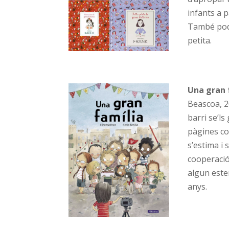
infants a 
També pod
petita.
Una gran 
Beascoa, 20
barri se’ls
pàgines co
s’estima i 
cooperació
algun este
anys.