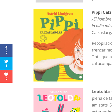
Pippi Cal
¿El hombre
la niña más 
Calzaslarg
Recopilaci
trencar mot
0
Tot i que a
cal acompa
1
0
Leotolda
.
plena de fa
amistats. 
estereotipa