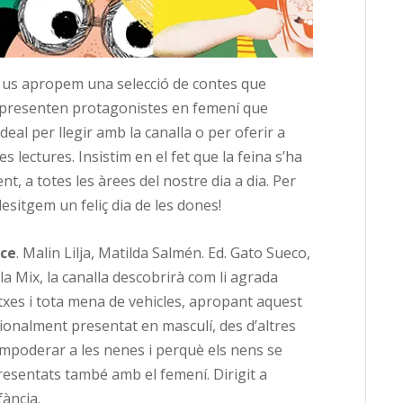
, us apropem una selecció de contes que
s presenten protagonistes en femení que
eal per llegir amb la canalla o per oferir a
 lectures. Insistim en el fet que la feina s’ha
nt, a totes les àrees del nostre dia a dia. Per
desitgem un feliç dia de les dones!
ce
. Malin Lilja, Matilda Salmén. Ed. Gato Sueco,
a Mix, la canalla descobrirà com li agrada
txes i tota mena de vehicles, apropant aquest
ionalment presentat en masculí, des d’altres
 empoderar a les nenes i perquè els nens se
resentats també amb el femení. Dirigit a
fància.