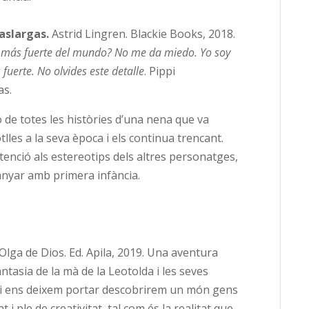
zaslargas.
Astrid Lingren. Blackie Books, 2018.
 más fuerte del mundo? No me da miedo. Yo soy
fuerte. No olvides este detalle
. Pippi
as.
ó de totes les històries d’una nena que va
lles a la seva època i els continua trencant.
tenció als estereotips dels altres personatges,
nyar amb primera infància.
 Olga de Dios. Ed. Apila, 2019. Una aventura
ntasia de la mà de la Leotolda i les seves
Si ens deixem portar descobrirem un món gens
t i ple de creativitat, tal com és la realitat que