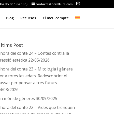
ll a div de 10 a 13h)
contacte@horalliure.com
Blog
Recursos
El meu compte
ltims Post
’hora del conte 24 – Contes contra la
ressió estètica
22/05/2026
’hora del conte 23 – Mitologia i gènere
er a totes les edats. Redescobrint el
assat per pensar altres futurs.
4/03/2026
n món de gèneres
30/09/2025
’hora del conte 22 – Vides que trenquen