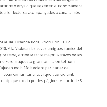
partir de 8 anys o que llegeixen autònomament.
eu fer lectures acompanyades a canalla més
família
. Elisenda Roca, Rocío Bonilla. Ed.
18. A la Violeta i les seves amigues i amics del
 gira feina, arriba la festa major! A través de les
neixerem aquesta gran família on tothom
s’ajuden molt. Molt adient per parlar de
 i acció comunitària, tot i que atenció amb
reotip que ronda per les pàgines. A partir de 5