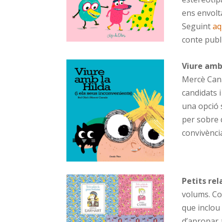
ens envolta
Seguint
aq
conte publi
Viure amb 
Mercè Canal
candidats i
una opció 
per sobre d
convivència
Petits rel
volums. Co
que inclou
d’apropar a