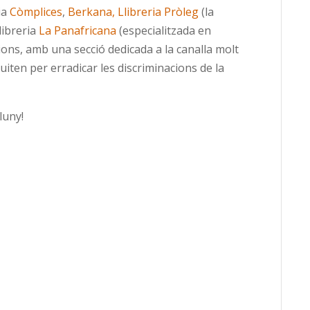
ria
Còmplices
,
Berkana,
Llibreria Pròleg
(la
llibreria
La Panafricana
(especialitzada en
cions, amb una secció dedicada a la canalla molt
luiten per erradicar les discriminacions de la
luny!