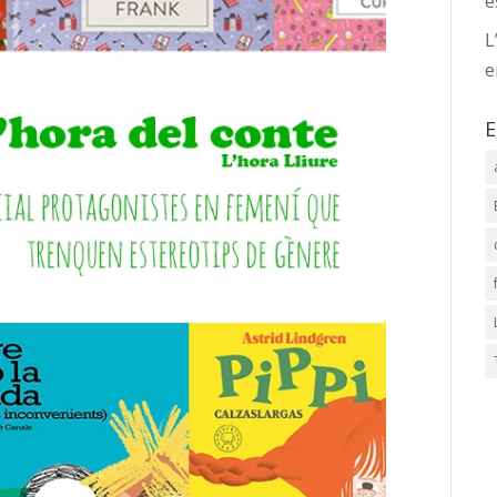
e
L
e
E