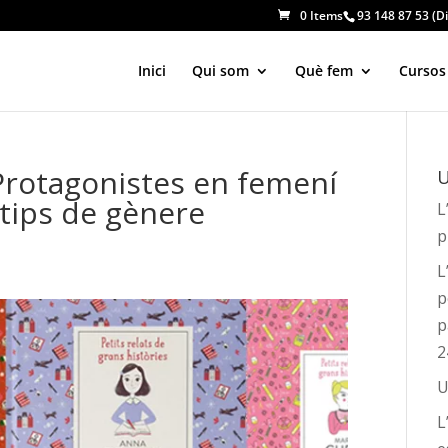
0 Items
93 148 87 53 (Di
Inici
Qui som
Què fem
Cursos
 Protagonistes en femení
U
tips de gènere
L
p
L
p
p
2
U
L