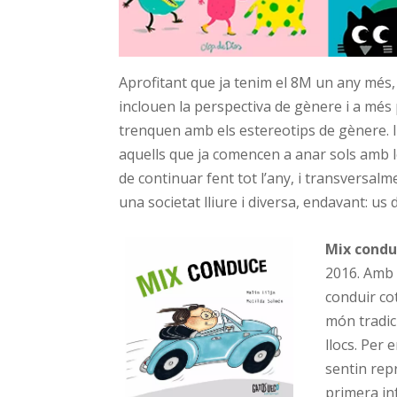
Aprofitant que ja tenim el 8M un any més
inclouen la perspectiva de gènere i a mé
trenquen amb els estereotips de gènere. Id
aquells que ja comencen a anar sols amb les
de continuar fent tot l’any, i transversalme
una societat lliure i diversa, endavant: us 
Mix condu
2016. Amb l
conduir co
món tradic
llocs. Per
sentin rep
primera in