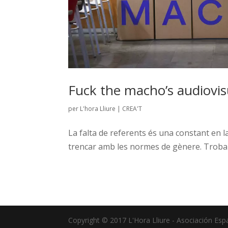
Fuck the macho’s audiovis
per
L'hora Lliure
|
CREA'T
La falta de referents és una constant en la
trencar amb les normes de gènere. Trob
Copyright © 2017 L'Hora Lliure - Asociación Es