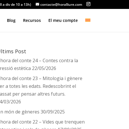
ll a div de 10 a 13h)
contacte@horalliure.com
Blog
Recursos
El meu compte
ltims Post
’hora del conte 24 – Contes contra la
ressió estètica
22/05/2026
’hora del conte 23 – Mitologia i gènere
er a totes les edats. Redescobrint el
assat per pensar altres futurs.
4/03/2026
n món de gèneres
30/09/2025
’hora del conte 22 – Vides que trenquen