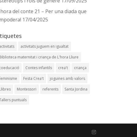
stereotips i rols de gènere
17/09/2025
’hora del conte 21 – Per una diada que
mpodera!
17/04/2025
tiquetes
activitats
activitats juguem en igualtat
Biblioteca maternitat i criança de L'hora Lliure
coeducació
Contes infantils
crea't
criança
feminisme
Festa Crea't
joguines amb valors
Llibres
Montessori
referents
Santa Jordina
Tallers puntuals