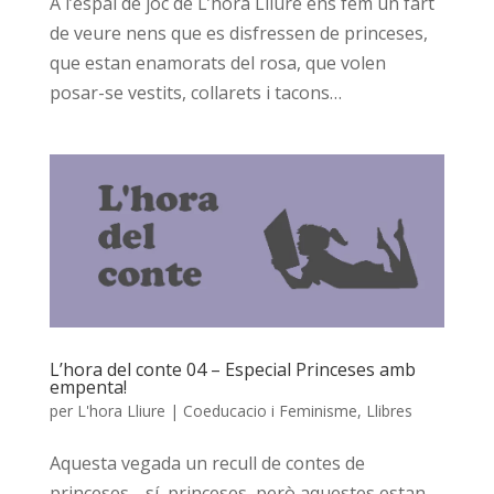
A l’espai de joc de L’hora Lliure ens fem un fart
de veure nens que es disfressen de princeses,
que estan enamorats del rosa, que volen
posar-se vestits, collarets i tacons…
L’hora del conte 04 – Especial Princeses amb
empenta!
per
L'hora Lliure
|
Coeducacio i Feminisme
,
Llibres
Aquesta vegada un recull de contes de
princeses… sí, princeses, però aquestes estan