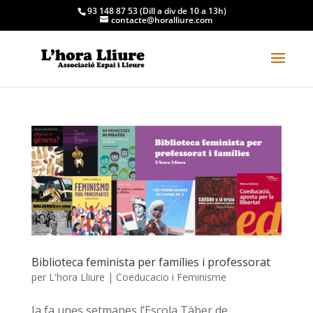
93 148 87 53 (Dill a div de 10 a 13h)
contacte@horalliure.com
Biblioteca feminista per famílies i professorat
per
L'hora Lliure
|
Coeducacio i Feminisme
Ja fa unes setmanes l’Escola Tàber de