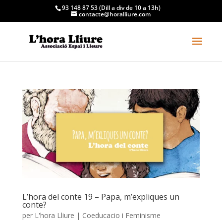
93 148 87 53 (Dill a div de 10 a 13h)
contacte@horalliure.com
L’hora del conte 19 – Papa, m’expliques un
conte?
per
L'hora Lliure
|
Coeducacio i Feminisme