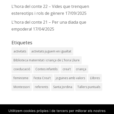
L’hora del conte 22 – Vides que trenquen
estereotips i rols de gènere
17/09/2025
L’hora del conte 21 – Per una diada que
empodera!
17/04/2025
Etiquetes
activitats
activitats juguem en igualtat
Biblioteca maternitat i criança de L'hora Lliure
coeducació
Contes infantils
crea't
criança
feminisme
Festa Crea't
joguines amb valors
Llibres
Montessori
referents
Santa Jordina
Tallers puntuals
Utilitzem cookies pròpies i de tercers per millorar els nostres